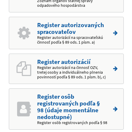
Zoznam orgánov štátnej správy
odpadového hospodárstva
Register autorizovaných
spracovateľov
Register autorizácií na spracovateľskú
činnosť podľa § 89 ods. 1 písm. a)
Register autorizácií
Register autorizácií na činnosť OZV,
tretej osoby a individuálneho plnenia
povinností podľa § 89 ods. 1 písm. b), c)
Register osôb
registrovaných podľa §
98 (údaje momentálne
nedostupné)
Register osôb registrovaných podľa § 98