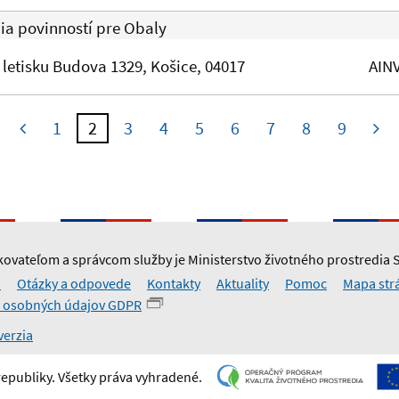
nia povinností pre Obaly
 letisku Budova 1329, Košice, 04017
AIN
1
2
3
4
5
6
7
8
9
ovateľom a správcom služby je Ministerstvo životného prostredia 
i
Otázky a odpovede
Kontakty
Aktuality
Pomoc
Mapa str
 osobných údajov GDPR
verzia
republiky. Všetky práva vyhradené.