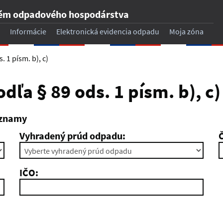
tém odpadového hospodárstva
Informácie
Elektronická evidencia odpadu
Moja zóna
. 1 písm. b), c)
odľa § 89 ods. 1 písm. b), c)
áznamy
Vyhradený prúd odpadu:
Č
IČO: