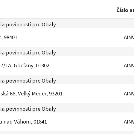
Číslo a
nia povinností pre Obaly
, 98401
AIN
nia povinností pre Obaly
17/1A, Gbeľany, 01302
AIN
nia povinností pre Obaly
ská 66, Veľký Meder, 93201
AIN
nia povinností pre Obaly
a nad Váhom, 01841
AIN