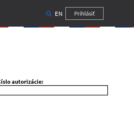
EN
Prihlásiť
íslo autorizácie: