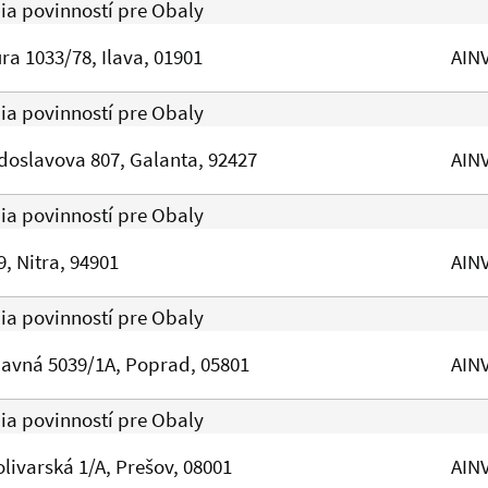
nia povinností pre Obaly
ra 1033/78, Ilava, 01901
AIN
nia povinností pre Obaly
doslavova 807, Galanta, 92427
AIN
nia povinností pre Obaly
, Nitra, 94901
AIN
nia povinností pre Obaly
avná 5039/1A, Poprad, 05801
AIN
nia povinností pre Obaly
livarská 1/A, Prešov, 08001
AIN