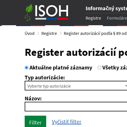
Informačný sys
Registre
Formuláre
Úvod
Registre
Register autorizácií podľa § 89 ods
Register autorizácií p
Aktuálne platné záznamy
Všetky z
Typ autorizácie:
Názov:
Vyčistiť filter
Filter