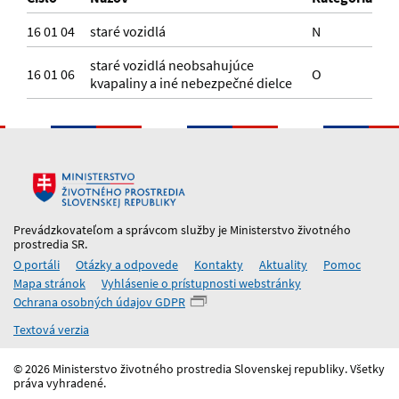
16 01 04
staré vozidlá
N
staré vozidlá neobsahujúce
16 01 06
O
kvapaliny a iné nebezpečné dielce
Prevádzkovateľom a správcom služby je Ministerstvo životného
prostredia SR.
O portáli
Otázky a odpovede
Kontakty
Aktuality
Pomoc
Mapa stránok
Vyhlásenie o prístupnosti webstránky
Ochrana osobných údajov GDPR
Textová verzia
© 2026 Ministerstvo životného prostredia Slovenskej republiky. Všetky
práva vyhradené.