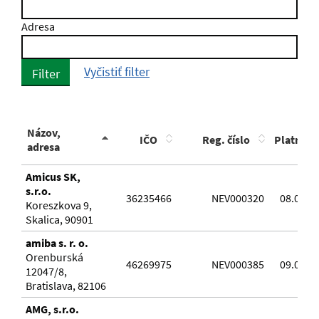
Adresa
Vyčistiť filter
Filter
Názov,
IČO
Reg. číslo
Platnosť
adresa
Amicus SK,
s.r.o.
36235466
NEV000320
08.02.2
Koreszkova 9,
Skalica, 90901
amiba s. r. o.
Orenburská
46269975
NEV000385
09.02.2
12047/8,
Bratislava, 82106
AMG, s.r.o.