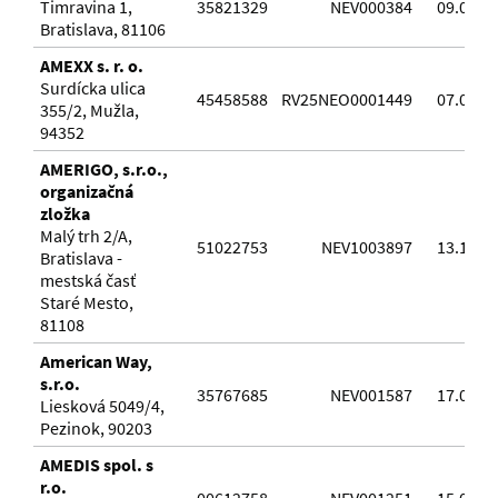
Timravina 1,
35821329
NEV000384
09.02.2
Bratislava, 81106
AMEXX s. r. o.
Surdícka ulica
45458588
RV25NEO0001449
07.05.2
355/2, Mužla,
94352
AMERIGO, s.r.o.,
organizačná
zložka
Malý trh 2/A,
51022753
NEV1003897
13.10.2
Bratislava -
mestská časť
Staré Mesto,
81108
American Way,
s.r.o.
35767685
NEV001587
17.02.2
Liesková 5049/4,
Pezinok, 90203
AMEDIS spol. s
r.o.