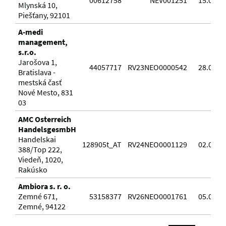
00612758
NEV001251
15.02.2
Mlynská 10,
Piešťany, 92101
A-medi
management,
s.r.o.
Jarošova 1,
44057717
RV23NEO0000542
28.03.2
Bratislava -
mestská časť
Nové Mesto, 831
03
AMC Osterreich
HandelsgesmbH
Handelskai
128905t_AT
RV24NEO0001129
02.08.2
388/Top 222,
Viedeň, 1020,
Rakúsko
Ambiora s. r. o.
Zemné 671,
53158377
RV26NEO0001761
05.03.2
Zemné, 94122