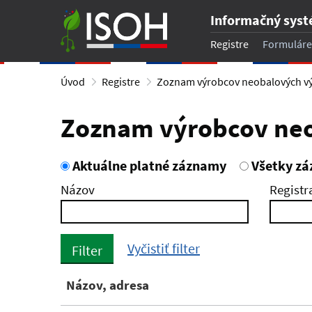
Informačný sys
Registre
Formuláre
Úvod
Registre
Zoznam výrobcov neobalových v
Zoznam výrobcov ne
Aktuálne platné záznamy
Všetky z
Názov
Registr
Vyčistiť filter
Filter
Názov, adresa