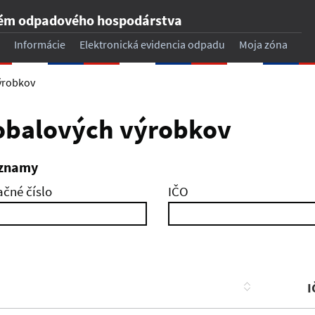
tém odpadového hospodárstva
Informácie
Elektronická evidencia odpadu
Moja zóna
ýrobkov
obalových výrobkov
áznamy
ačné číslo
IČO
I