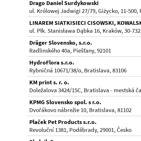
Drago Daniel Surdykowski
ul. Królowej Jadwigi 27/79, Giżycko, 11-500,
LINAREM SIATKISIECI CISOWSKI, KOWAL
ul. Płk. Stanisława Dąbka 16, Kraków, 30-732
Dräger Slovensko, s.r.o.
Radlinského 40a, Piešťany, 92101
HydroFlora s.r.o.
Rybničná 10671/38/o, Bratislava, 83106
KM print s. r. o.
Doležalova 3424/15C, Bratislava - mestská ča
KPMG Slovensko spol. s r.o.
Dvořákovo nábrežie 10, Bratislava, 81102
Plaček Pet Products s.r.o.
Revoluční 1381, Poděbrady, 29001, Česko