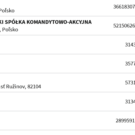
3661830
 Poľsko
SKI SPÓŁKA KOMANDYTOWO-AKCYJNA
5215062
, Poľsko
314
357
573
sť Ružinov, 82104
313
289959