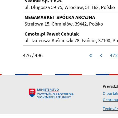
Skalnik Sp. z o.o.
ul. Długosza 59-75, Wrocław, 51-162, Poľsko
MEGAMARKET SPÓŁKA AKCYJNA
Strefowa 15, Chmielów, 39442, Poľsko
Gmoto.pl Paweł Cebulak
ul. Tadeusza Kościuszki 78, Łańcut, 37100, P
476 / 496
472
Prevádzk
O portál
Ochrana
Textová 