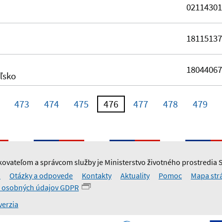
0211430
1811513
1804406
oľsko
473
474
475
476
477
478
479
ovateľom a správcom služby je Ministerstvo životného prostredia 
i
Otázky a odpovede
Kontakty
Aktuality
Pomoc
Mapa str
 osobných údajov GDPR
verzia