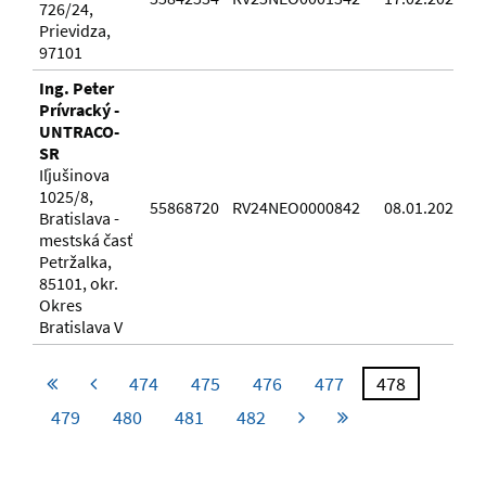
726/24,
Prievidza,
97101
Ing. Peter
Prívracký -
UNTRACO-
SR
Iľjušinova
1025/8,
55868720
RV24NEO0000842
08.01.2024
Bratislava -
mestská časť
Petržalka,
85101, okr.
Okres
Bratislava V
474
475
476
477
478
479
480
481
482