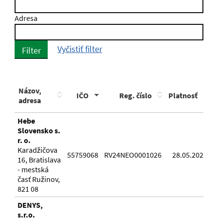
Adresa
Vyčistiť filter
Filter
Názov,
IČO
Reg. číslo
Platnosť
adresa
Hebe
Slovensko s.
r. o.
Karadžičova
55759068
RV24NEO0001026
28.05.2024
16, Bratislava
- mestská
časť Ružinov,
821 08
DENYS,
s.r.o.