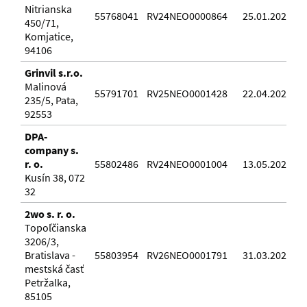
Nitrianska
55768041
RV24NEO0000864
25.01.2024
450/71,
Komjatice,
94106
Grinvil s.r.o.
Malinová
55791701
RV25NEO0001428
22.04.2025
235/5, Pata,
92553
DPA-
company s.
r. o.
55802486
RV24NEO0001004
13.05.2024
Kusín 38, 072
32
2wo s. r. o.
Topoľčianska
3206/3,
Bratislava -
55803954
RV26NEO0001791
31.03.2026
mestská časť
Petržalka,
85105