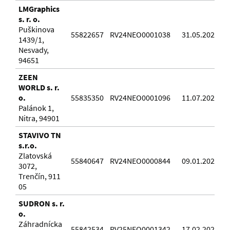
LMGraphics
s. r. o.
Puškinova
55822657
RV24NEO0001038
31.05.2024
1439/1,
Nesvady,
94651
ZEEN
WORLD s. r.
o.
55835350
RV24NEO0001096
11.07.2024
Palánok 1,
Nitra, 94901
STAVIVO TN
s.r.o.
Zlatovská
55840647
RV24NEO0000844
09.01.2024
3072,
Trenčín, 911
05
SUDRON s. r.
o.
Záhradnícka
55842534
RV25NEO0001342
17.02.2025