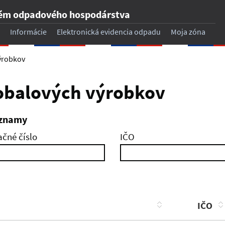
tém odpadového hospodárstva
Informácie
Elektronická evidencia odpadu
Moja zóna
ýrobkov
obalových výrobkov
áznamy
ačné číslo
IČO
IČO