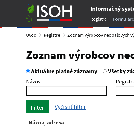
Informačný sys
Registre
Formuláre
Úvod
Registre
Zoznam výrobcov neobalových v
Zoznam výrobcov ne
Aktuálne platné záznamy
Všetky z
Názov
Registr
Vyčistiť filter
Filter
Názov, adresa