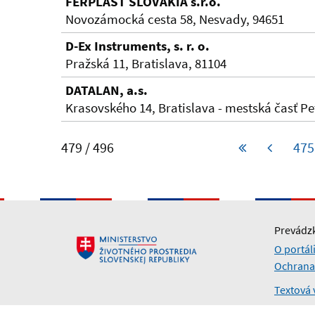
FERPLAST SLOVAKIA s.r.o.
Novozámocká cesta 58, Nesvady, 94651
D-Ex Instruments, s. r. o.
Pražská 11, Bratislava, 81104
DATALAN, a.s.
Krasovského 14, Bratislava - mestská časť Pe
479 / 496
475
Prevádzk
O portál
Ochrana
Textová 