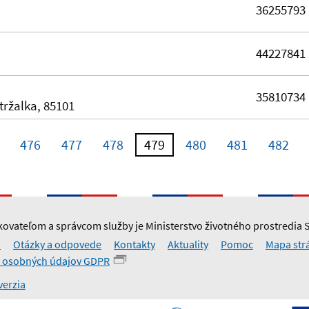
36255793
44227841
35810734
tržalka, 85101
476
477
478
479
480
481
482
ovateľom a správcom služby je Ministerstvo životného prostredia 
i
Otázky a odpovede
Kontakty
Aktuality
Pomoc
Mapa str
 osobných údajov GDPR
verzia