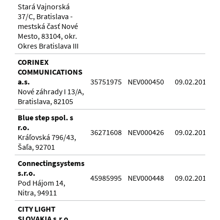
Stará Vajnorská
37/C, Bratislava -
mestská časť Nové
Mesto, 83104, okr.
Okres Bratislava III
CORINEX
COMMUNICATIONS
a.s.
35751975
NEV000450
09.02.2016
Nové záhrady I 13/A,
Bratislava, 82105
Blue step spol. s
r.o.
36271608
NEV000426
09.02.2016
Kráľovská 796/43,
Šaľa, 92701
Connectingsystems
s.r.o.
45985995
NEV000448
09.02.2016
Pod Hájom 14,
Nitra, 94911
CITY LIGHT
SLOVAKIA s.r.o.