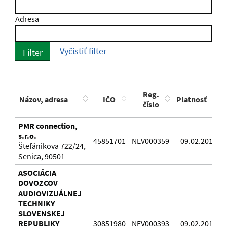
Adresa
Vyčistiť filter
Filter
Reg.
Názov, adresa
IČO
Platnosť
číslo
PMR connection,
s.r.o.
45851701
NEV000359
09.02.2016
Štefánikova 722/24,
Senica, 90501
ASOCIÁCIA
DOVOZCOV
AUDIOVIZUÁLNEJ
TECHNIKY
SLOVENSKEJ
REPUBLIKY
30851980
NEV000393
09.02.2016