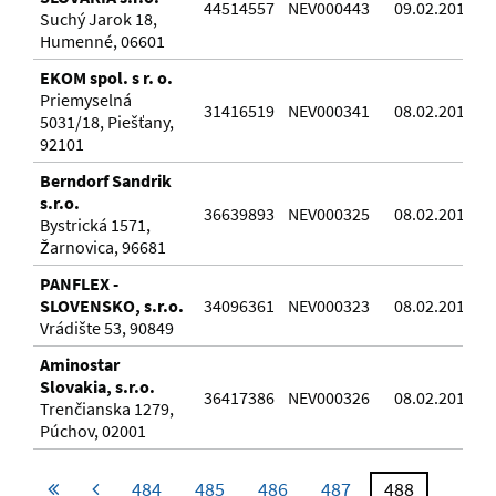
44514557
NEV000443
09.02.2016
Suchý Jarok 18,
Humenné, 06601
EKOM spol. s r. o.
Priemyselná
31416519
NEV000341
08.02.2016
5031/18, Piešťany,
92101
Berndorf Sandrik
s.r.o.
36639893
NEV000325
08.02.2016
Bystrická 1571,
Žarnovica, 96681
PANFLEX -
SLOVENSKO, s.r.o.
34096361
NEV000323
08.02.2016
Vrádište 53, 90849
Aminostar
Slovakia, s.r.o.
36417386
NEV000326
08.02.2016
Trenčianska 1279,
Púchov, 02001
484
485
486
487
488