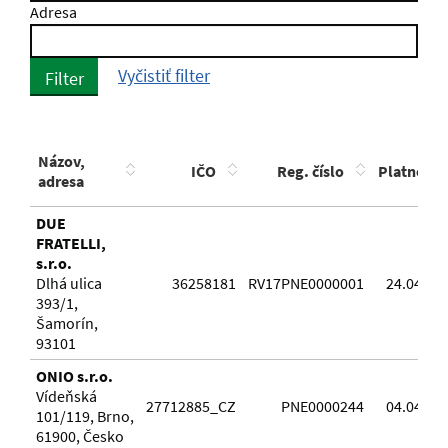
Adresa
Vyčistiť filter
Filter
Názov,
IČO
Reg. číslo
Platnosť
adresa
DUE
FRATELLI,
s.r.o.
Dlhá ulica
36258181
RV17PNE0000001
24.04.20
393/1,
Šamorín,
93101
ONIO s.r.o.
Vídeňská
27712885_CZ
PNE0000244
04.04.20
101/119, Brno,
61900, Česko