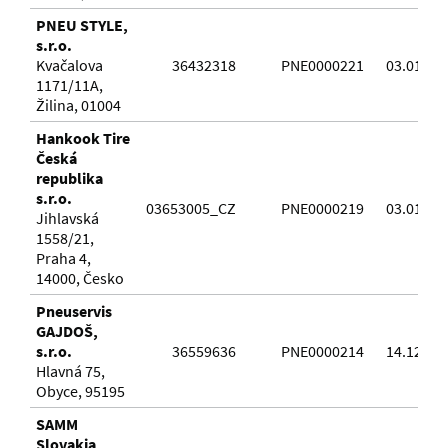
PNEU STYLE,
s.r.o.
Kvačalova
36432318
PNE0000221
03.01.20
1171/11A,
Žilina, 01004
Hankook Tire
Česká
republika
s.r.o.
03653005_CZ
PNE0000219
03.01.20
Jihlavská
1558/21,
Praha 4,
14000, Česko
Pneuservis
GAJDOŠ,
s.r.o.
36559636
PNE0000214
14.12.20
Hlavná 75,
Obyce, 95195
SAMM
Slovakia,