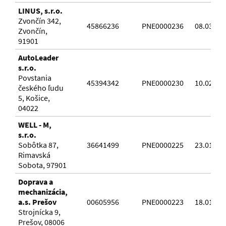
LINUS, s.r.o.
Zvončín 342,
45866236
PNE0000236
08.03.20
Zvončín,
91901
AutoLeader
s.r.o.
Povstania
45394342
PNE0000230
10.02.20
českého ľudu
5, Košice,
04022
WELL - M,
s.r.o.
Sobôtka 87,
36641499
PNE0000225
23.01.20
Rimavská
Sobota, 97901
Doprava a
mechanizácia,
a.s. Prešov
00605956
PNE0000223
18.01.20
Strojnícka 9,
Prešov, 08006