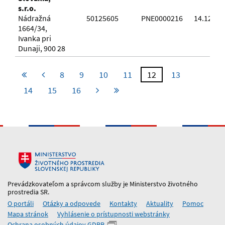
s.r.o.
Nádražná
50125605
PNE0000216
14.12.20
1664/34,
Ivanka pri
Dunaji, 900 28
8
9
10
11
12
13
14
15
16
Prevádzkovateľom a správcom služby je Ministerstvo životného
prostredia SR.
O portáli
Otázky a odpovede
Kontakty
Aktuality
Pomoc
Mapa stránok
Vyhlásenie o prístupnosti webstránky
Ochrana osobných údajov GDPR