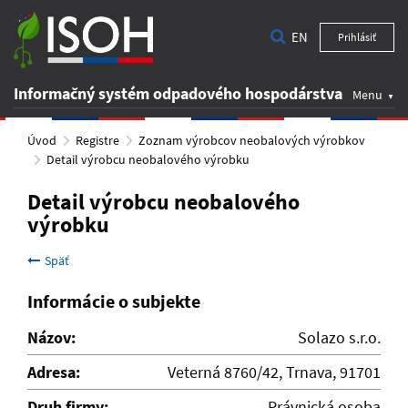
EN
Prihlásiť
Informačný systém odpadového hospodárstva
Menu
Úvod
Registre
Zoznam výrobcov neobalových výrobkov
Detail výrobcu neobalového výrobku
Detail výrobcu neobalového
výrobku
Späť
Informácie o subjekte
Názov:
Solazo s.r.o.
Adresa:
Veterná 8760/42, Trnava, 91701
Druh firmy:
Právnická osoba