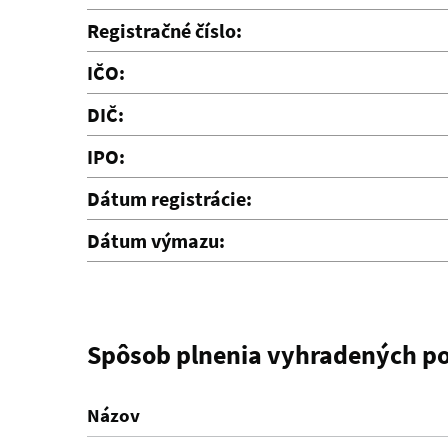
Registračné číslo:
IČO:
DIČ:
IPO:
Dátum registrácie:
Dátum výmazu:
Spôsob plnenia vyhradených po
Názov