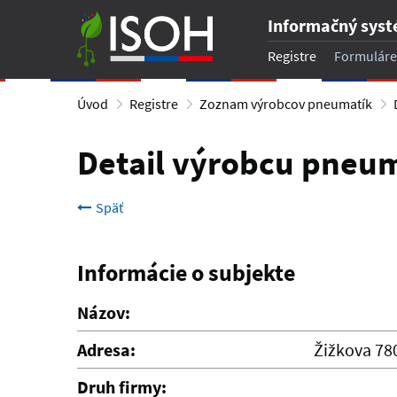
Informačný sys
Registre
Formuláre
Úvod
Registre
Zoznam výrobcov pneumatík
Detail výrobcu pneu
Späť
Informácie o subjekte
Názov:
Adresa:
Žižkova 780
Druh firmy: