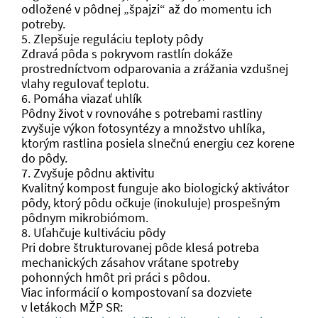
odložené v pôdnej „špajzi“ až do momentu ich
potreby.
5. Zlepšuje reguláciu teploty pôdy
Zdravá pôda s pokryvom rastlín dokáže
prostredníctvom odparovania a zrážania vzdušnej
vlahy regulovať teplotu.
6. Pomáha viazať uhlík
Pôdny život v rovnováhe s potrebami rastliny
zvyšuje výkon fotosyntézy a množstvo uhlíka,
ktorým rastlina posiela slnečnú energiu cez korene
do pôdy.
7. Zvyšuje pôdnu aktivitu
Kvalitný kompost funguje ako biologický aktivátor
pôdy, ktorý pôdu očkuje (inokuluje) prospešným
pôdnym mikrobiómom.
8. Uľahčuje kultiváciu pôdy
Pri dobre štrukturovanej pôde klesá potreba
mechanických zásahov vrátane spotreby
pohonných hmôt pri práci s pôdou.
Viac informácií o kompostovaní sa dozviete
v letákoch MŽP SR: