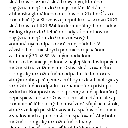
skládkovaní vzniká skládkový plyn, ktorého
najvýznamnejšou zložkou je metán. Metán je
z hľadiska globálneho otepľovania 21x horší ako
oxid uhličitý. V Slovenskej republike sa v roku 2022
skládkovalo 1 021 584 ton komunálnych odpadov.
Biologicky rozložiteľné odpady sú hmotnostne
najvýznamnejšou zložkou zmesových
komunálnych odpadov v čiernej nádobe. V
závislosti od miestnych podmienok je v ňom
zastúpený 30 až 60 % - ným podielom.
Kompostovanie je jednou z najlepších dostupných
možností na zníženie množstva skládkovaného
biologicky rozložiteľného odpadu. Je to proces,
ktorým zabezpečujeme aeróbny rozklad biologicky
rozložiteľného odpadu, to znamená za prístupu
vzduchu. Kompostovanie (priemyselné aj domáce)
neprispieva len k znižovaniu emisií metánu, ale aj
oxidu uhličitého a iných emisií znečisťujúcich látok,
ktoré vznikajú pri skládkovaní a spaľovaní odpadu
v spaľovniach a pri domácom spaľovaní. Aby bolo
možné biologicky rozložiteľné odpady
skompostovať a pripraviť kvalitný kompost, je