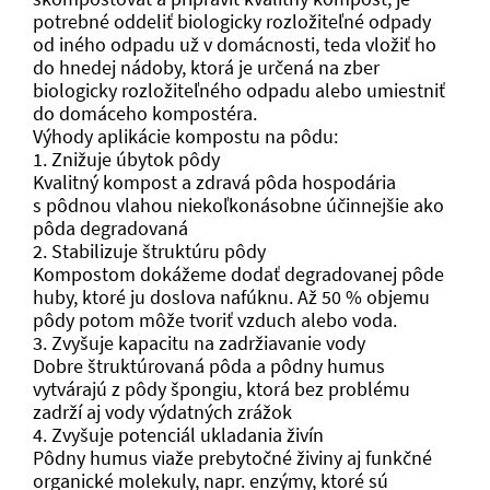
potrebné oddeliť biologicky rozložiteľné odpady
od iného odpadu už v domácnosti, teda vložiť ho
do hnedej nádoby, ktorá je určená na zber
biologicky rozložiteľného odpadu alebo umiestniť
do domáceho kompostéra.
Výhody aplikácie kompostu na pôdu:
1. Znižuje úbytok pôdy
Kvalitný kompost a zdravá pôda hospodária
s pôdnou vlahou niekoľkonásobne účinnejšie ako
pôda degradovaná
2. Stabilizuje štruktúru pôdy
Kompostom dokážeme dodať degradovanej pôde
huby, ktoré ju doslova nafúknu. Až 50 % objemu
pôdy potom môže tvoriť vzduch alebo voda.
3. Zvyšuje kapacitu na zadržiavanie vody
Dobre štruktúrovaná pôda a pôdny humus
vytvárajú z pôdy špongiu, ktorá bez problému
zadrží aj vody výdatných zrážok
4. Zvyšuje potenciál ukladania živín
Pôdny humus viaže prebytočné živiny aj funkčné
organické molekuly, napr. enzýmy, ktoré sú