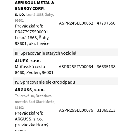
AERISOUL METAL &
ENERGY CORP.
s.r.o.
Lesná 1863, Šahy,
22.1
93601
ASPR24SEL00052
47797550
Prevádzkáreň:
21.1
PR477975500001
Lesná 1863, Šahy,
93601, okr. Levice
III. Spracovanie starých vozidiel
ALUEX, s.r.o.
05.0
Môťovská cesta
ASPR25STV00064
36635138
20.0
8460, Zvolen, 96001
IV. Spracovanie elektroodpadu
ARGUSS, s.r.o.
Tallerová 10, Bratislava -
mestská časť Staré Mesto,
27.0
81102
ASPR25SEL00075
31365213
Prevádzkáreň:
24.0
ARGUSS, s.r.o. -
prevádzka Horný
majer