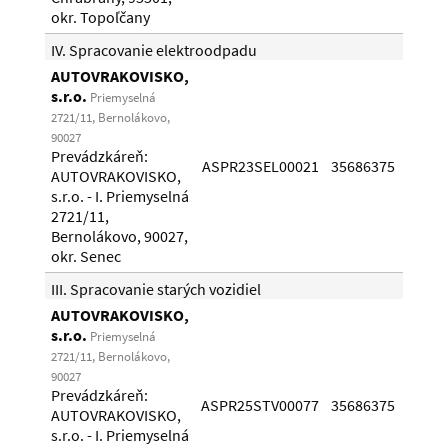
okr. Topoľčany
IV. Spracovanie elektroodpadu
AUTOVRAKOVISKO,
s.r.o.
Priemyselná
2721/11, Bernolákovo,
90027
Prevádzkáreň:
21.0
ASPR23SEL00021
35686375
AUTOVRAKOVISKO,
15.0
s.r.o. - I. Priemyselná
2721/11,
Bernolákovo, 90027,
okr. Senec
III. Spracovanie starých vozidiel
AUTOVRAKOVISKO,
s.r.o.
Priemyselná
2721/11, Bernolákovo,
90027
Prevádzkáreň:
03.0
ASPR25STV00077
35686375
AUTOVRAKOVISKO,
02.0
s.r.o. - I. Priemyselná