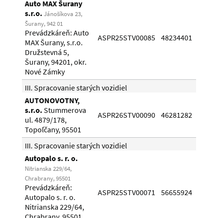
Auto MAX Šurany
s.r.o.
Jánošíkova 23,
Šurany, 942 01
Prevádzkáreň: Auto
13.0
ASPR25STV00085
48234401
MAX Šurany, s.r.o.
12.0
Družstevná 5,
Šurany, 94201, okr.
Nové Zámky
III. Spracovanie starých vozidiel
AUTONOVOTNY,
s.r.o.
Stummerova
02.0
ASPR26STV00090
46281282
ul. 4879/178,
01.0
Topoľčany, 95501
III. Spracovanie starých vozidiel
Autopalo s. r. o.
Nitrianska 229/64,
Chrabrany, 95501
Prevádzkáreň:
03.0
ASPR25STV00071
56655924
Autopalo s. r. o.
02.0
Nitrianska 229/64,
Chrabrany, 95501,