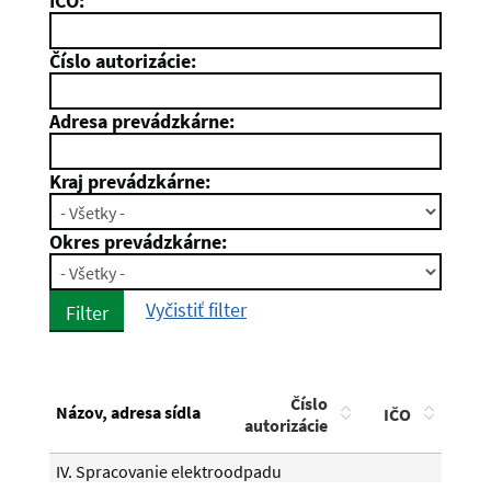
IČO:
Číslo autorizácie:
Adresa prevádzkárne:
Kraj prevádzkárne:
Okres prevádzkárne:
Vyčistiť filter
Filter
Číslo
Názov, adresa sídla
IČO
Platn
autorizácie
IV. Spracovanie elektroodpadu