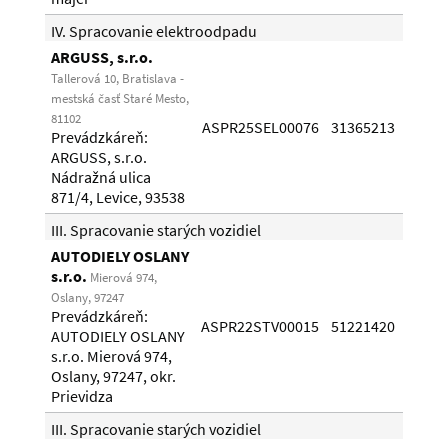
IV. Spracovanie elektroodpadu
ARGUSS, s.r.o.
Tallerová 10, Bratislava -
mestská časť Staré Mesto,
03.0
81102
ASPR25SEL00076
31365213
Prevádzkáreň:
31.0
ARGUSS, s.r.o.
Nádražná ulica
871/4, Levice, 93538
III. Spracovanie starých vozidiel
AUTODIELY OSLANY
s.r.o.
Mierová 974,
Oslany, 97247
Prevádzkáreň:
24.1
ASPR22STV00015
51221420
AUTODIELY OSLANY
05.1
s.r.o. Mierová 974,
Oslany, 97247, okr.
Prievidza
III. Spracovanie starých vozidiel