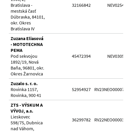
Bratislava -
32166842
NEV025485
mestská časť
Dúbravka, 84101,
okr. Okres
Bratislava IV
Zuzana Eliasová
- MOTOTECHNA
PEMA
Pod sekvojou
45472394
NEV030542
1892/19, Nová
Baňa, 96801, okr.
Okres Žarnovica
Zuzalo s. r. o.
Rovinka 1157,
52954927
RV23NEO0000737
Rovinka, 900 41
ZTS - VÝSKUM A
VÝVOJ, a.s.
Lieskovec
36299782
RV22NEO0000395
598/75, Dubnica
nad Váhom,