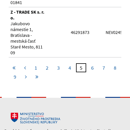
01841
Z - TRADE SK s. r.
o.
Jakubovo
námestie 1,
46291873
NEV024568
Bratislava -
mestská časť
Staré Mesto, 811
09
1
2
3
4
5
6
7
8
9