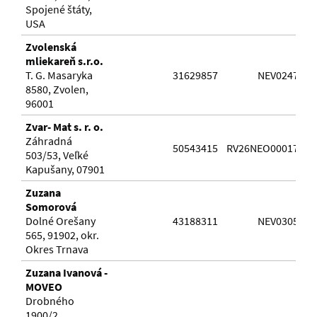
Spojené štáty,
USA
Zvolenská
mliekareň s.r.o.
T. G. Masaryka
31629857
NEV024767
8580, Zvolen,
96001
Zvar- Mat s. r. o.
Záhradná
50543415
RV26NEO0001725
503/53, Veľké
Kapušany, 07901
Zuzana
Somorová
Dolné Orešany
43188311
NEV030554
565, 91902, okr.
Okres Trnava
Zuzana Ivanová -
MOVEO
Drobného
1900/2,