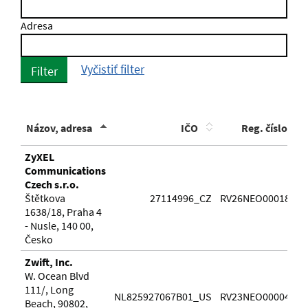
Adresa
Vyčistiť filter
Filter
Názov, adresa
IČO
Reg. číslo
ZyXEL
Communications
Czech s.r.o.
Štětkova
27114996_CZ
RV26NEO0001827
1638/18, Praha 4
- Nusle, 140 00,
Česko
Zwift, Inc.
W. Ocean Blvd
111/, Long
NL825927067B01_US
RV23NEO0000463
Beach, 90802,