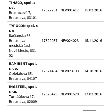
TINACO, spol. s
r.o.
17322251
NEV001417
15.02.2016
Brusnicová 7,
Bratislava, 83101
TYPOCON spol. s
r. o.
Račianska 66,
Bratislava -
17322057
NEV024023
15.11.2016
mestská časť
Nové Mesto, 831
02
RAMIRENT spol.
s r. o.
17321484
NEV023199
24.10.2016
Opletalova 65,
Bratislava, 84107
INGSTEEL, spol.
s r.o.
17320429
NEV001520
17.02.2016
Tomášiková 17,
Bratislava, 82009