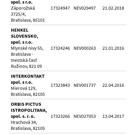
spol. s r.o.
Záporožská
17324947
NEV029497
21.02.2018
3725/4,
Bratislava, 85101
HENKEL
SLOVENSKO,
spol. s r.o.
Mlynské nivy 55,
17324246
NEV000263
21.01.2016
Bratislava -
mestská časť
Ružinov, 821 09
INTERKONTAKT
spol. s r.o.
17323843
NEV001737
22.04.2016
Mierová 129,
Bratislava, 82105
ORBIS PICTUS
ISTROPOLITANA,
spol. s. r. o.
17323266
NEV027053
13.04.2017
Hrachová 34,
Bratislava, 82105