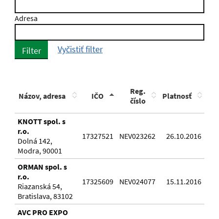
Adresa
Vyčistiť filter
Filter
Reg.
Názov, adresa
IČO
Platnosť
číslo
KNOTT spol. s
r.o.
17327521
NEV023262
26.10.2016
Dolná 142,
Modra, 90001
ORMAN spol. s
r.o.
17325609
NEV024077
15.11.2016
Riazanská 54,
Bratislava, 83102
AVC PRO EXPO