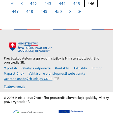
442
443
444
445
446
447
448
449
450
Prevádzkovateľom a správcom služby je Ministerstvo životného
prostredia SR.
O portáli
Otázky a odpovede
Kontakty
Aktuality
Pomoc
Mapa stránok
Vyhlásenie o prístupnosti webstránky
Ochrana osobných údajov GDPR
Textová verzia
© 2026 Ministerstvo životného prostredia Slovenskej republiky. Všetky
práva vyhradené.