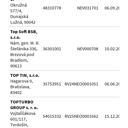
Okružná
48310778
NEV031701
06.09.2018
577/4,
Dunajská
Lužná, 90042
Top Soft BSB,
s.r.o.
Nám. gen. M. R.
Štefánika 336,
36301001
NEV000708
10.02.2016
Brezová pod
Bradlom,
90613
TOP TIN, s.r.o.
Hagarova 9,
35753951
RV24NEO0001051
06.06.2024
Bratislava,
83402
TOPTURBO
GROUP s. r. o.
Vojtaššákova
54015332
RV25NEO0001662
15.12.2025
601/117,
Tvrdošín,