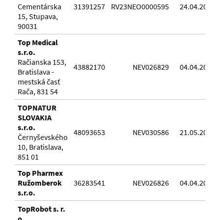
Cementárska
31391257
RV23NEO0000595
24.04.2023
15, Stupava,
90031
Top Medical
s.r.o.
Račianska 153,
43882170
NEV026829
04.04.2017
Bratislava -
mestská časť
Rača, 831 54
TOPNATUR
SLOVAKIA
s.r.o.
48093653
NEV030586
21.05.2018
Černyševského
10, Bratislava,
851 01
Top Pharmex
Ružomberok
36283541
NEV026826
04.04.2017
s.r.o.
TopRobot s. r.
o.