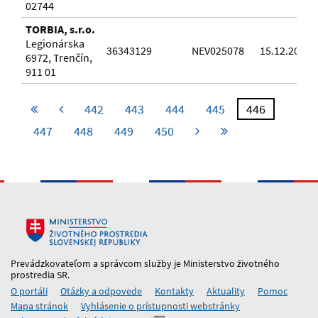
02744
TORBIA, s.r.o.
Legionárska
36343129
NEV025078
15.12.2016
6972, Trenčín,
911 01
442
443
444
445
446
447
448
449
450
Prevádzkovateľom a správcom služby je Ministerstvo životného
prostredia SR.
O portáli
Otázky a odpovede
Kontakty
Aktuality
Pomoc
Mapa stránok
Vyhlásenie o prístupnosti webstránky