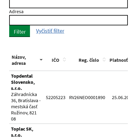
Adresa
Vyčistiť filter
Filter
Názov,
IČO
Reg. číslo
Platnosť
adresa
Topdental
Slovensko,
s.r.o.
Záhradnícka
52205223
RV26NEO0001890
25.06.2026
36, Bratislava -
mestská časť
Ružinov, 821
08
Toplac SK,
s.r.o.