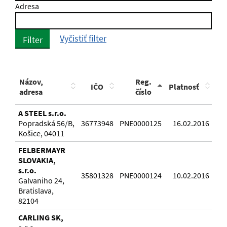
Adresa
Vyčistiť filter
Filter
Názov,
Reg.
IČO
Platnosť
adresa
číslo
A STEEL s.r.o.
Popradská 56/B,
36773948
PNE0000125
16.02.2016
Košice, 04011
FELBERMAYR
SLOVAKIA,
s.r.o.
35801328
PNE0000124
10.02.2016
Galvaniho 24,
Bratislava,
82104
CARLING SK,