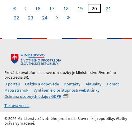
16
17
18
19
20
21
22
23
24
Prevádzkovateľom a správcom služby je Ministerstvo životného
prostredia SR.
O portáli
Otázky a odpovede
Kontakty
Aktuality
Pomoc
Mapa stránok
Vyhlásenie o prístupnosti webstránky
Ochrana osobných údajov GDPR
Textová verzia
© 2026 Ministerstvo životného prostredia Slovenskej republiky. Všetky
práva vyhradené.