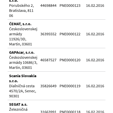
s.r.o.
Porubského 2,
44698844
PNE0000123
16.02.2016
Bratislava, 811
06
ČEMAT, s.r.o.
Československej
armády
36395552
PNE0000122
16.02.2016
11926/3D,
Martin, 03601
GAPAcar, s.r.o.
Československej
46587527
PNE0000120
16.02.2016
armády 10686/3,
Martin, 03601
Scania Slovakia
s.r.o.
Diaľničná cesta
35826649
PNE0000119
16.02.2016
4570/2A, Senec,
90301
SEGAT a.s.
Železničná
31663991
PNE0000118
16.02.2016