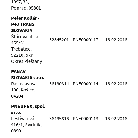
1097/35,
Poprad, 05801
Peter Kollár -
P+J TRANS
SLOVAKIA
Štúrova ulica
32845201
PNE0000117
16.02.2016
455/61,
Trebatice,
92210, okr.
Okres Piešťany
PANAV
SLOVAKIA s.r.o.
Rastislavova
36190314
PNE0000114
16.02.2016
106, Košice,
04204
PNEUPEX, spol.
s r.o.
Festivalová
36495816
PNE0000113
16.02.2016
416/1, Svidník,
08901